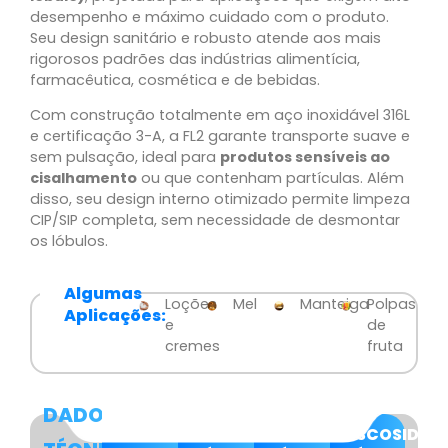
desempenho e máximo cuidado com o produto.
Seu design sanitário e robusto atende aos mais
rigorosos padrões das indústrias alimentícia,
farmacêutica, cosmética e de bebidas.
Com construção totalmente em aço inoxidável 316L
e certificação 3-A, a FL2 garante transporte suave e
sem pulsação, ideal para
produtos sensíveis ao
cisalhamento
ou que contenham partículas. Além
disso, seu design interno otimizado permite limpeza
CIP/SIP completa, sem necessidade de desmontar
os lóbulos.
Algumas
Loções
Mel
Manteiga
Polpas
Aplicações:
e
de
cremes
fruta
DADOS
MODELOS
PRESSÃO
VAZÃO
VISCOSIDAD