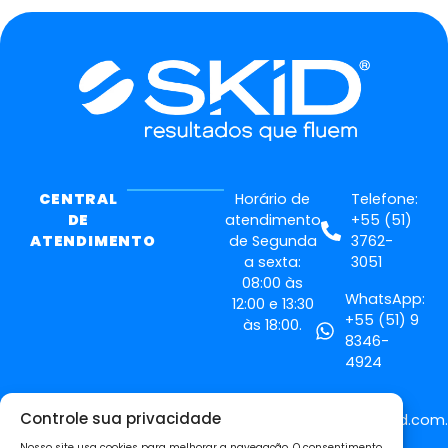
CENTRAL
Horário de
Telefone:
DE
atendimento
+55 (51)
ATENDIMENTO
de Segunda
3762-
a sexta:
3051
08:00 às
WhatsApp:
12:00 e 13:30
+55 (51) 9
às 18:00.
8346-
4924
Email:
Controle sua privacidade
contato@skid.com.
Nosso site usa cookies para melhorar a navegação. O consentimento