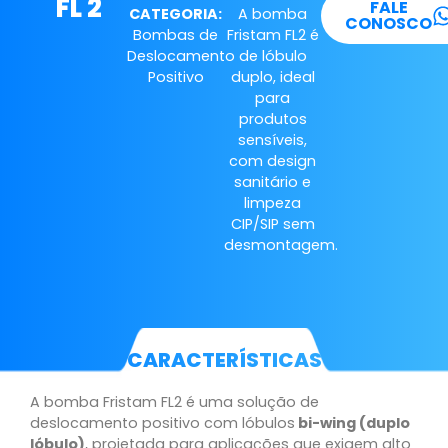
FL 2
FALE
CATEGORIA:
A bomba
CONOSCO
Bombas de
Fristam FL2 é
Deslocamento
de lóbulo
Positivo
duplo, ideal
para
produtos
sensíveis,
com design
sanitário e
limpeza
CIP/SIP sem
desmontagem.
CARACTERÍSTICAS
A bomba Fristam FL2 é uma solução de
deslocamento positivo com lóbulos
bi-wing (duplo
lóbulo)
, projetada para aplicações que exigem alto