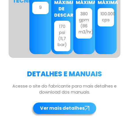
TÉCNICOS
MÁXIMA
MÁXIMA
MÁXIMA
9
DE
380
100.000
DESCARGA
gpm
cps
(86
170
m3/hr)
psi
(11,7
bar)
DETALHES E MANUAIS
Acesse o site do fabricante para mais detalhes e
download dos manuais.
Ver mais detalhes